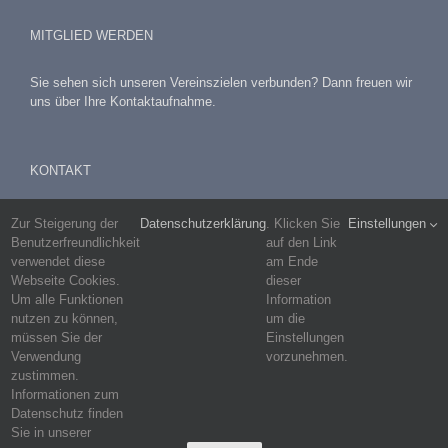
MITGLIED WERDEN
Sie sehen sich unseren Vereinszielen verbunden? Dann freuen wir
uns über Ihre Kontaktaufnahme.
KONTAKT
E-Mail:
Zur Steigerung der
Datenschutzerklärung
. Klicken Sie
Einstellungen
info@f-w-p.eu
Benutzerfreundlichkeit
auf den Link
verwendet diese
am Ende
Postanschrift:
Webseite Cookies.
dieser
Postfach 1110
Um alle Funktionen
Information
67261 Grünstadt
nutzen zu können,
um die
müssen Sie der
Einstellungen
Verwendung
vorzunehmen.
zustimmen.
Informationen zum
Datenschutz finden
Sie in unserer
Copyrights FWP |
Impressum
|
Datenschutz