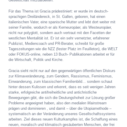
Gesellschaft mitzuarbeiten.
Für das Thema ist Gracia prädestiniert: er wurde im deutsch-
sprachigen Dreiländereck, in St. Gallen, geboren, hat einen
italienischen Vater, eine spanische Mutter und lebt dort weiter mit
seiner Familie, wodurch er als Kerneuropäer, als Westeuropäer,
nicht nur polyglott, sondern auch vertraut mit den Facetten der
westlichen Mentalität ist. Er ist ein sehr vernetzter, erfahrener
Publizist, Mediencoach und PR-Berater, schreibt für große
Tageszeitungen wie die NZZ (fester Platz im Feuilleton), die WELT
oder FOKUS-online, neben 13 Buch- Publikationen arbeitet er für
die Wirtschaft, Politik und Kirche.
Gracia sieht nicht nur auf den gegenwärtigen öffentlichen Diskurs
zur Klimaveränderung, zum Gendern, Rassismus, Feminismus,
Einwanderung, zum klassischen Familienbild… sondern schaut
hinter dessen Kulissen und erkennt, dass es seit wenigen Jahren
starke, erfolgreiche antifreiheitliche und antichristliche
Bewegungen gibt, die sich die Deutungshoheit zur Lösung großer
Probleme angeeignet haben, also den
medialen Mainstream
prägen und dominieren , und damit – über die Utopiamethode –
systematisch an der Veränderung unseres Gesellschaftssystems
arbeiten. Ziel dieses neuen Kulturkampfes ist, die Schaffung eines
neuen, moralisch und klimatisch gesäuberten Menschen, der frei