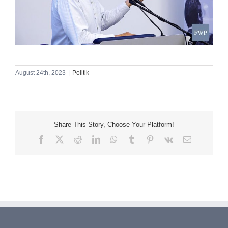
August 24th, 2023
|
Politik
Share This Story, Choose Your Platform!
Facebook
X
Reddit
LinkedIn
WhatsApp
Tumblr
Pinterest
Vk
E-
Mail