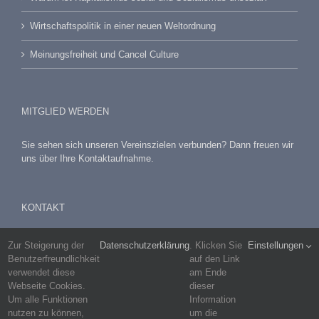
Wirtschaftspolitik in einer neuen Weltordnung
Meinungsfreiheit und Cancel Culture
MITGLIED WERDEN
Sie sehen sich unseren Vereinszielen verbunden? Dann freuen wir
uns über Ihre Kontaktaufnahme.
KONTAKT
E-Mail:
Zur Steigerung der
Datenschutzerklärung
. Klicken Sie
Einstellungen
info@f-w-p.eu
Benutzerfreundlichkeit
auf den Link
verwendet diese
am Ende
Postanschrift:
Webseite Cookies.
dieser
Postfach 1110
Um alle Funktionen
Information
67261 Grünstadt
nutzen zu können,
um die