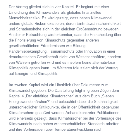
Der Vortrag gliedert sich in vier Kapitel. Er beginnt mit einer
Einordnung des Klimawandels als globales finanzielles
Menschheitsrisiko. Es wird gezeigt, dass neben Klimawandel
andere globale Risken existieren, deren Eintrittswahrscheinlichkeit
und Schadenshöhe sich in der gleichen Größenordnung bewegen.
An dieser Betrachtung wird erkennbar, dass die Entscheidung über
die Priorisierung von Klimaschutz gegenüber anderen
gesellschaftlichen Erfordernissen wie Bildung,
Pandemiebekämpfung, Tsunamischutz oder Innovation in einer
demokratischen Gesellschaft nicht von Wissenschaftlern, sondern
von Wählern getroffen wird und es insofern keine alternativlose
Klimapolitik geben kann. Im Weiteren fokussiert sich der Vortrag
auf Energie- und Klimapolitik.
Im zweiten Kapitel wird ein Überblick über Dokumente zum
Klimawandel gegeben. Die Darstellung folgt in groben Zügen dem
Kapitel 4 „Der einfältige Klimaforscher“ aus dem Buch „Sieben
Energiewendemärchen?“ und beleuchtet dabei die Stichhaltigkeit
unterschiedlicher Kritikpunkte, die in der Öffentlichkeit gegenüber
Klimaforschern geäußert werden. Anhand konkreter Publikationen
wird einerseits gezeigt, dass Klimaforscher bei der Vorhersage des
Klimawandels nach hohen wissenschaftlichen Standards arbeiten
und ihre Vorhersagen über Temperaturentwicklung nach