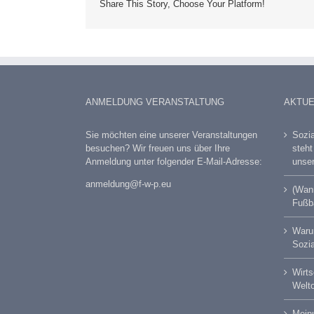
Share This Story, Choose Your Platform!
ANMELDUNG VERANSTALTUNG
AKTUE
Sie möchten eine unserer Veranstaltungen
Sozia
besuchen? Wir freuen uns über Ihre
steh
Anmeldung unter folgender E-Mail-Adresse:
unser
anmeldung@f-w-p.eu
(Wann
Fußba
Warum
Sozia
Wirts
Welt
Meinu