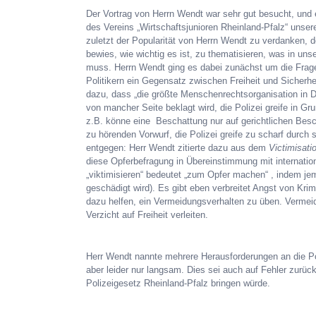
Der Vortrag von Herrn Wendt war sehr gut besucht, und 
des Vereins „Wirtschaftsjunioren Rheinland-Pfalz“ unsere
zuletzt der Popularität von Herrn Wendt zu verdanken, 
bewies, wie wichtig es ist, zu thematisieren, was in un
muss. Herrn Wendt ging es dabei zunächst um die Fra
Politikern ein Gegensatz zwischen Freiheit und Sicherheit
dazu, dass „die größte Menschenrechtsorganisation in De
von mancher Seite beklagt wird, die Polizei greife in Gru
z.B. könne eine Beschattung nur auf gerichtlichen Bes
zu hörenden Vorwurf, die Polizei greife zu scharf durch s
entgegen: Herr Wendt zitierte dazu aus dem
Victimisati
diese Opferbefragung in Übereinstimmung mit internatio
„viktimisieren“ bedeutet „zum Opfer machen“ , indem je
geschädigt wird). Es gibt eben verbreitet Angst von Krim
dazu helfen, ein Vermeidungsverhalten zu üben. Vermei
Verzicht auf Freiheit verleiten.
Herr Wendt nannte mehrere Herausforderungen an die Poli
aber leider nur langsam. Dies sei auch auf Fehler zurü
Polizeigesetz Rheinland-Pfalz bringen würde.