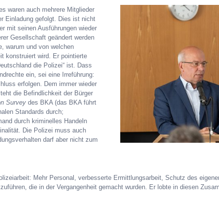
es waren auch mehrere Mitglieder
r Einladung gefolgt. Dies ist nicht
der mit seinen Ausführungen wieder
serer Gesellschaft geändert werden
ge, warum und von welchen
 konstruiert wird. Er pointierte
utschland die Polizei“ ist. Dass
ndrechte ein, sei eine Irreführung:
chluss erfolgen. Dem immer wieder
teht die Befindlichkeit der Bürger
on Survey
des BKA (das BKA führt
nalen Standards durch;
mand durch kriminelles Handeln
inalität. Die Polizei muss auch
dungsverhalten darf aber nicht zum
zeiarbeit: Mehr Personal, verbesserte Ermittlungsarbeit, Schutz des eigenen 
ckzuführen, die in der Vergangenheit gemacht wurden. Er lobte in diesen Zu