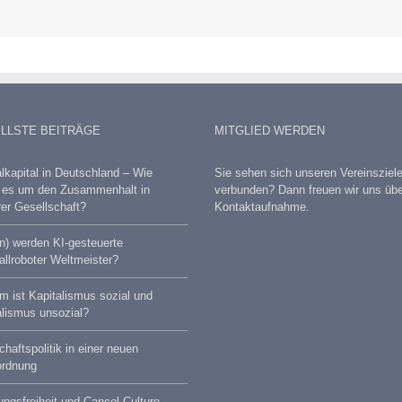
LLSTE BEITRÄGE
MITGLIED WERDEN
lkapital in Deutschland – Wie
Sie sehen sich unseren Vereinsziel
t es um den Zusammenhalt in
verbunden? Dann freuen wir uns übe
er Gesellschaft?
Kontaktaufnahme.
) werden KI-gesteuerte
llroboter Weltmeister?
 ist Kapitalismus sozial und
lismus unsozial?
chaftspolitik in einer neuen
ordnung
ngsfreiheit und Cancel Culture