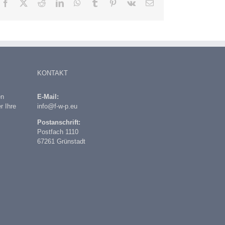
Facebook
X
Reddit
LinkedIn
WhatsApp
Tumblr
Pinterest
Vk
E-
Mail
KONTAKT
en
E-Mail:
r Ihre
info@f-w-p.eu
Postanschrift:
Postfach 1110
67261 Grünstadt