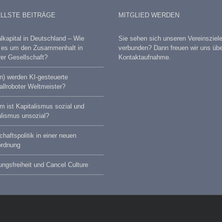
LLSTE BEITRÄGE
MITGLIED WERDEN
lkapital in Deutschland – Wie
Sie sehen sich unseren Vereinsziel
t es um den Zusammenhalt in
verbunden? Dann freuen wir uns übe
er Gesellschaft?
Kontaktaufnahme.
) werden KI-gesteuerte
llroboter Weltmeister?
 ist Kapitalismus sozial und
lismus unsozial?
chaftspolitik in einer neuen
ordnung
ngsfreiheit und Cancel Culture