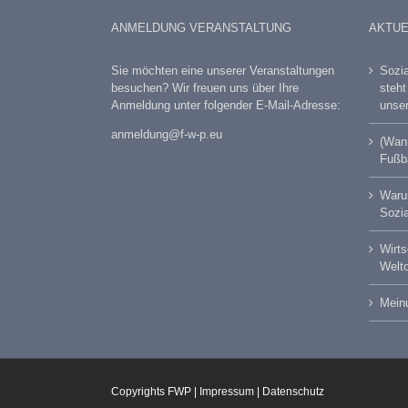
ANMELDUNG VERANSTALTUNG
AKTUE
Sie möchten eine unserer Veranstaltungen
Sozia
besuchen? Wir freuen uns über Ihre
steh
Anmeldung unter folgender E-Mail-Adresse:
unser
anmeldung@f-w-p.eu
(Wann
Fußba
Warum
Sozia
Wirts
Welt
Meinu
Copyrights FWP |
Impressum
|
Datenschutz