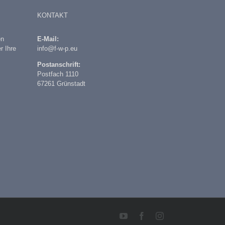
KONTAKT
en
E-Mail:
r Ihre
info@f-w-p.eu
Postanschrift:
Postfach 1110
67261 Grünstadt
YouTube
Facebook
Instagram