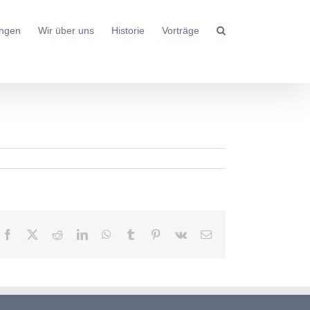
ungen
Wir über uns
Historie
Vorträge
Facebook
X
Reddit
LinkedIn
WhatsApp
Tumblr
Pinterest
Vk
E-
Mail